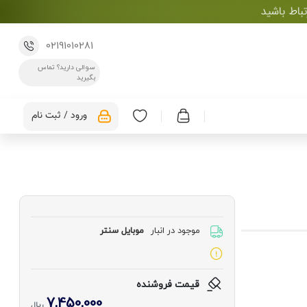
02191010281
سوالی دارید؟ تماس
بگیرید
ورود / ثبت نام
موجود در انبار
موبایل سنتر
قیمت فروشنده
7,450,000
ریال