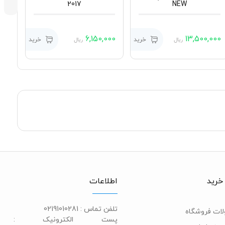
2017
NEW
,000
6,150,000
13,500,000
خرید
خرید
ریال
ریال
خرید
اطلاعات
تلفن تماس :
02191010281
ات فروشگاه
پست الکترونیک :