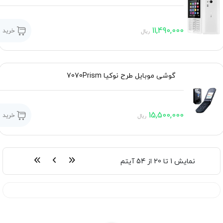
11,490,000
خرید
ریال
گوشی موبایل طرح نوکيا 7070Prism
15,500,000
خرید
ریال
نمایش
1 تا 20
از
54
آیتم