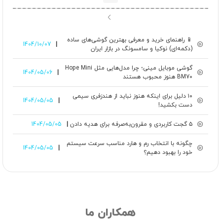
📱 راهنمای خرید و معرفی بهترین گوشی‌های ساده
1404/10/07
|
(دکمه‌ای) نوکیا و سامسونگ در بازار ایران
گوشی‌ موبایل مینی؛ چرا مدل‌هایی مثل Hope Mini
1404/05/06
|
BM70 هنوز محبوب هستند
۱۰ دلیل برای اینکه هنوز نباید از هندزفری سیمی
1404/05/05
|
دست بکشید!
۵ گجت کاربردی و مقرون‌به‌صرفه برای هدیه دادن
|
1404/05/05
چگونه با انتخاب رم و هارد مناسب سرعت سیستم
1404/05/05
|
خود را بهبود دهیم؟
همکاران ما