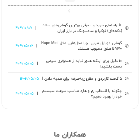
📱 راهنمای خرید و معرفی بهترین گوشی‌های ساده
1404/10/07
|
(دکمه‌ای) نوکیا و سامسونگ در بازار ایران
گوشی‌ موبایل مینی؛ چرا مدل‌هایی مثل Hope Mini
1404/05/06
|
BM70 هنوز محبوب هستند
۱۰ دلیل برای اینکه هنوز نباید از هندزفری سیمی
1404/05/05
|
دست بکشید!
۵ گجت کاربردی و مقرون‌به‌صرفه برای هدیه دادن
|
1404/05/05
چگونه با انتخاب رم و هارد مناسب سرعت سیستم
1404/05/05
|
خود را بهبود دهیم؟
همکاران ما