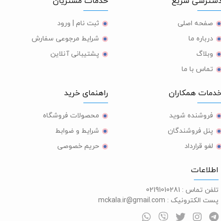
ترسی سریع
خدمات مشتریان
صفحه اصلی
ثبت نام | ورود
درباره ما
شرایط مرجوعی سفارش
وبلاگ
پشتیبانی آنلاین
تماس با ما
مات همکاران
راهنمای خرید
فروشنده شوید
محصولات فروشگاه
پنل فروشندگان
شرایط و ضوابط
لغو قرارداد
حریم خصوصی
طلاعات
لفن تماس :
02191010281
ست الکترونیک :
mckala.ir@gmail.com