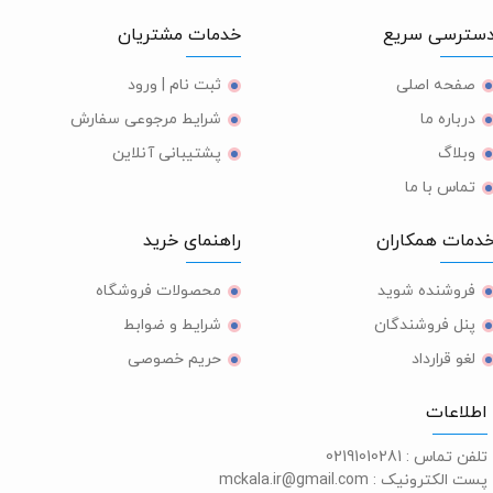
ترسی سریع
خدمات مشتریان
صفحه اصلی
ثبت نام | ورود
درباره ما
شرایط مرجوعی سفارش
وبلاگ
پشتیبانی آنلاین
تماس با ما
مات همکاران
راهنمای خرید
فروشنده شوید
محصولات فروشگاه
پنل فروشندگان
شرایط و ضوابط
لغو قرارداد
حریم خصوصی
طلاعات
لفن تماس :
02191010281
ست الکترونیک :
mckala.ir@gmail.com