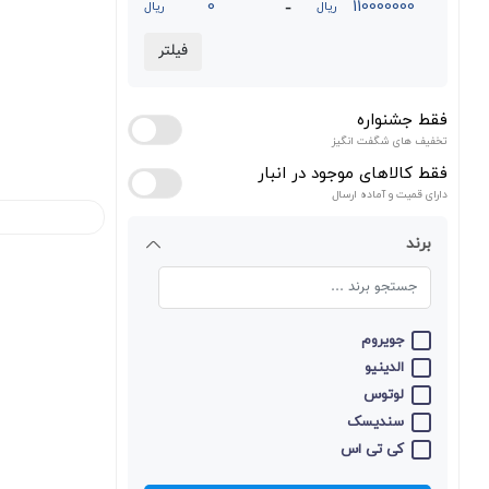
-
ریال
ریال
فیلتر
فقط جشنواره
تخفیف های شگفت انگیز
فقط کالاهای موجود در انبار
دارای قمیت و آماده ارسال
برند
جویروم
الدینیو
لوتوس
سندیسک
کی تی اس