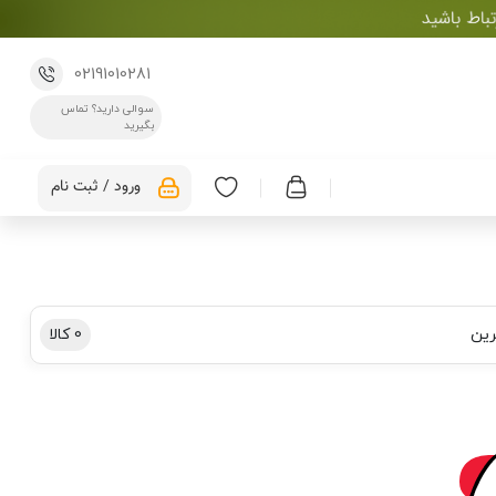
02191010281
سوالی دارید؟ تماس
بگیرید
ورود / ثبت نام
رین
0
کالا