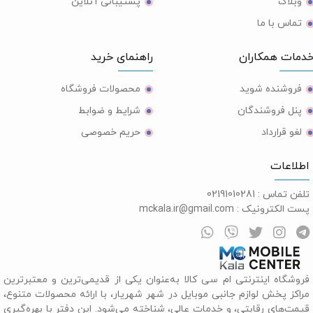
وبلاگ
پشتیبانی آنلاین
تماس با ما
مات همکاران
راهنمای خرید
فروشنده شوید
محصولات فروشگاه
پنل فروشندگان
شرایط و ضوابط
لغو قرارداد
حریم خصوصی
طلاعات
لفن تماس :
02191010281
ست الکترونیک :
mckala.ir@gmail.com
روشگاه اینترنتی ام سی کالا به‌عنوان یکی از قدیمی‌ترین و معتبرترین
راکز پخش لوازم جانبی موبایل در شهر شهریار، با ارائه محصولات متنوع،
یمت‌های رقابتی، و خدمات عالی، شناخته می‌شود. این دفتر با بهره‌گیری