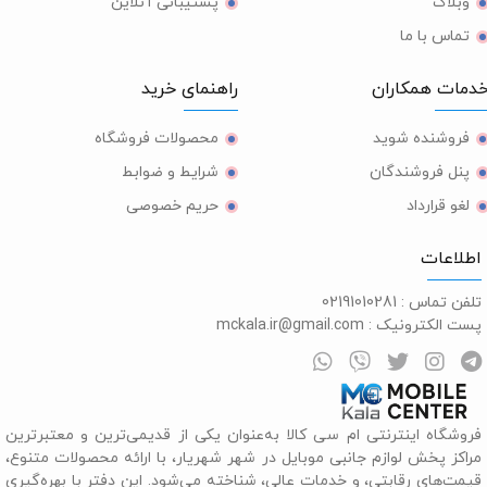
وبلاگ
پشتیبانی آنلاین
تماس با ما
مات همکاران
راهنمای خرید
فروشنده شوید
محصولات فروشگاه
پنل فروشندگان
شرایط و ضوابط
لغو قرارداد
حریم خصوصی
طلاعات
لفن تماس :
02191010281
ست الکترونیک :
mckala.ir@gmail.com
روشگاه اینترنتی ام سی کالا به‌عنوان یکی از قدیمی‌ترین و معتبرترین
راکز پخش لوازم جانبی موبایل در شهر شهریار، با ارائه محصولات متنوع،
یمت‌های رقابتی، و خدمات عالی، شناخته می‌شود. این دفتر با بهره‌گیری