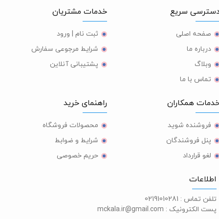
ترسی سریع
خدمات مشتریان
صفحه اصلی
ثبت نام | ورود
درباره ما
شرایط مرجوعی سفارش
وبلاگ
پشتیبانی آنلاین
تماس با ما
مات همکاران
راهنمای خرید
فروشنده شوید
محصولات فروشگاه
پنل فروشندگان
شرایط و ضوابط
لغو قرارداد
حریم خصوصی
طلاعات
لفن تماس :
02191010281
ست الکترونیک :
mckala.ir@gmail.com