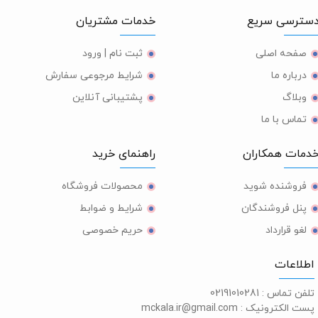
ترسی سریع
خدمات مشتریان
صفحه اصلی
ثبت نام | ورود
درباره ما
شرایط مرجوعی سفارش
وبلاگ
پشتیبانی آنلاین
تماس با ما
مات همکاران
راهنمای خرید
فروشنده شوید
محصولات فروشگاه
پنل فروشندگان
شرایط و ضوابط
لغو قرارداد
حریم خصوصی
طلاعات
لفن تماس :
02191010281
ست الکترونیک :
mckala.ir@gmail.com