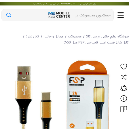
جستجوی محصولات در
/
/
/
/
وشگاه لوازم جانبی ام سی کالا
محصولات
موبایل و جانبی
کابل شارژ
بل شارژ فست اصلی تایپ سی FSP مدل C-50