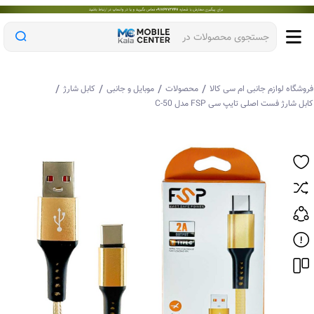
جستجوی محصولات در
/
/
/
/
وشگاه لوازم جانبی ام سی کالا
محصولات
موبایل و جانبی
کابل شارژ
بل شارژ فست اصلی تایپ سی FSP مدل C-50