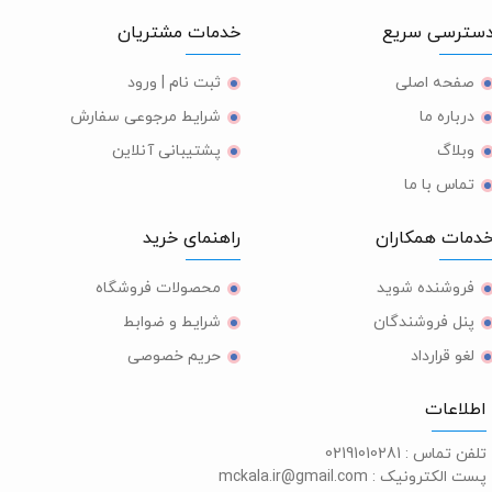
ترسی سریع
خدمات مشتریان
صفحه اصلی
ثبت نام | ورود
درباره ما
شرایط مرجوعی سفارش
وبلاگ
پشتیبانی آنلاین
تماس با ما
مات همکاران
راهنمای خرید
فروشنده شوید
محصولات فروشگاه
پنل فروشندگان
شرایط و ضوابط
لغو قرارداد
حریم خصوصی
طلاعات
لفن تماس :
02191010281
ست الکترونیک :
mckala.ir@gmail.com