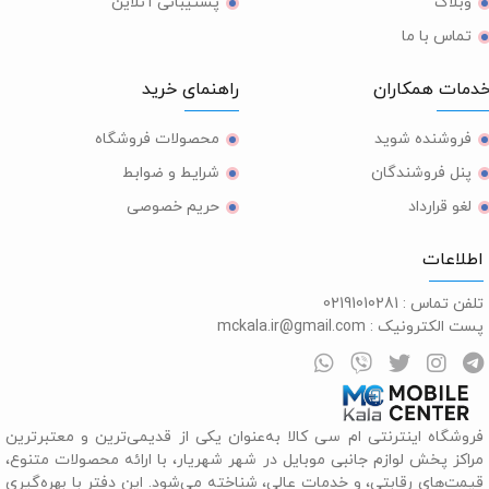
وبلاگ
پشتیبانی آنلاین
تماس با ما
مات همکاران
راهنمای خرید
فروشنده شوید
محصولات فروشگاه
پنل فروشندگان
شرایط و ضوابط
لغو قرارداد
حریم خصوصی
طلاعات
لفن تماس :
02191010281
ست الکترونیک :
mckala.ir@gmail.com
روشگاه اینترنتی ام سی کالا به‌عنوان یکی از قدیمی‌ترین و معتبرترین
راکز پخش لوازم جانبی موبایل در شهر شهریار، با ارائه محصولات متنوع،
یمت‌های رقابتی، و خدمات عالی، شناخته می‌شود. این دفتر با بهره‌گیری