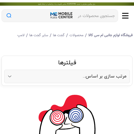
جستجوی محصولات در
/
/
/
/
روشگاه لوازم جانبی ام سی کالا
محصولات
گجت ها
سایر گجت ها
لامپ
فیلترها