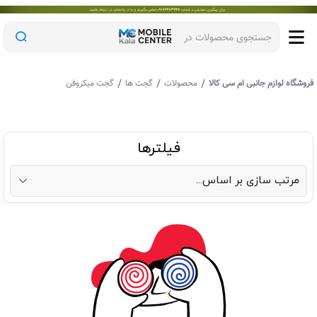
جستجوی محصولات در
/
/
/
روشگاه لوازم جانبی ام سی کالا
محصولات
گجت ها
گجت میکروفن
فیلترها