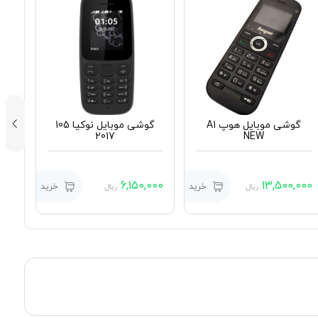
گوشی موبایل هوپ A1
گوشی موبایل نوکیا 105
2017
NEW
,000
6,150,000
13,500,000
خرید
خرید
ریال
ریال