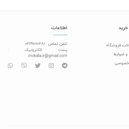
خرید
اطلاعات
تلفن تماس :
02191010281
ات فروشگاه
پست الکترونیک :
و ضوابط
mckala.ir@gmail.com
خصوصی