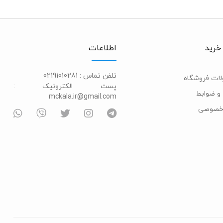
خرید
اطلاعات
تلفن تماس :
02191010281
ات فروشگاه
پست الکترونیک :
و ضوابط
mckala.ir@gmail.com
خصوصی