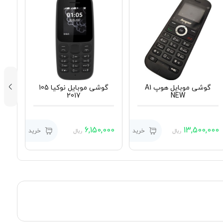
گوشی موبایل هوپ A1
گوشی موبایل نوکیا 105
2017
NEW
,000
6,150,000
13,500,000
خرید
خرید
ریال
ریال